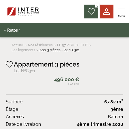
0
Menu
< Retour
Accueil
Nos résidences
LE 57 REPUBLIQUE
Les logements
App. 3 pièces - lot nºC301
Appartement 3 pièces
Lot NºC301
496 000 €
TVA 20%
Surface
67.82 m²
Étage
3ème
Annexes
Balcon
Date de livraison
4ème trimestre 2028