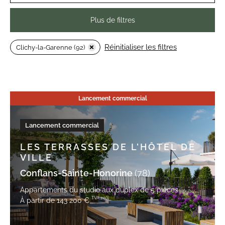
Plus de filtres
Réinitialiser les filtres
Clichy-la-Garenne (92)
Lancement commercial
Lancement commercial
LES TERRASSES DE L’HÔTEL DE
VILLE
Conflans-Sainte-Honorine
(78)
Appartements du studio aux duplex de 5 pièces
TVA 20%
À partir de 143 200 €