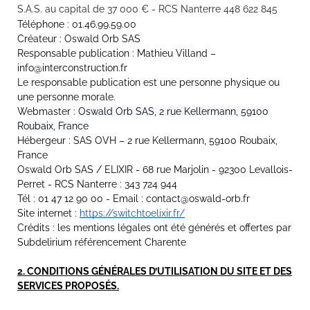
S.A.S. au capital de 37 000 € - RCS Nanterre 448 622 845
Téléphone : 01.46.99.59.00
Créateur : Oswald Orb SAS
Responsable publication : Mathieu Villand –
info@interconstruction.fr
Le responsable publication est une personne physique ou
une personne morale.
Webmaster :
Oswald Orb SAS,
2 rue Kellermann, 59100
Roubaix, France
Hébergeur : SAS OVH – 2 rue Kellermann, 59100 Roubaix,
France
Oswald Orb SAS / ELIXIR - 68 rue Marjolin - 92300 Levallois-
Perret - RCS Nanterre : 343 724 944
Tél : 01 47 12 90 00 - Email : contact@oswald-orb.fr
Site internet :
https://switchtoelixir.fr/
Crédits : les mentions légales ont été générés et offertes par
Subdelirium référencement Charente
2. CONDITIONS GÉNÉRALES D’UTILISATION DU SITE ET DES
SERVICES PROPOSÉS.