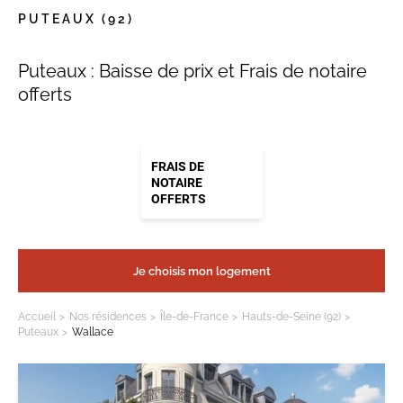
PUTEAUX
(92)
Puteaux : Baisse de prix et Frais de notaire
offerts
FRAIS DE
NOTAIRE
OFFERTS
Je choisis mon logement
Accueil
Nos résidences
Île-de-France
Hauts-de-Seine (92)
Puteaux
Wallace