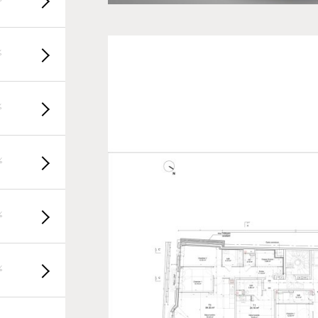
%
%
%
%
%