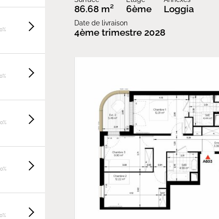
86.68 m²
6ème
Loggia
Date de livraison
20%
4ème trimestre 2028
20%
20%
20%
20%