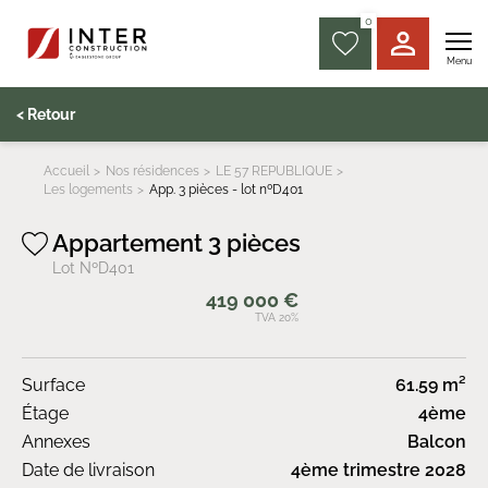
0
Menu
< Retour
Accueil
Nos résidences
LE 57 REPUBLIQUE
Les logements
App. 3 pièces - lot nºD401
Appartement 3 pièces
Lot NºD401
419 000 €
TVA 20%
Surface
61.59 m²
Étage
4ème
Annexes
Balcon
Date de livraison
4ème trimestre 2028