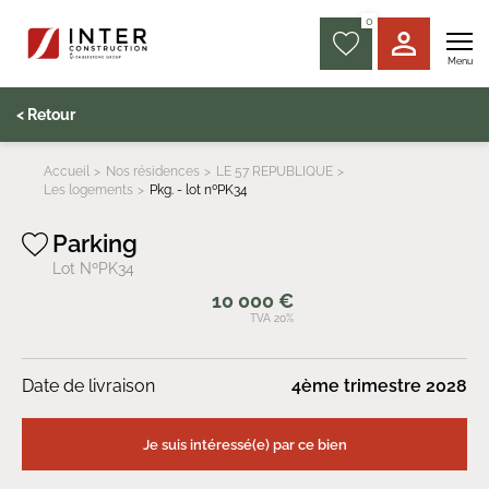
0
Menu
< Retour
Accueil
Nos résidences
LE 57 REPUBLIQUE
Les logements
Pkg. - lot nºPK34
Parking
Lot NºPK34
10 000 €
TVA 20%
Date de livraison
4ème trimestre 2028
Je suis intéressé(e) par ce bien