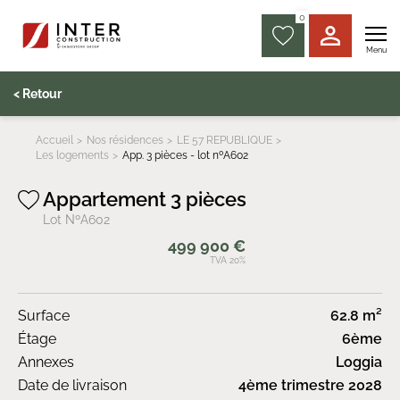
0
Menu
< Retour
Accueil
Nos résidences
LE 57 REPUBLIQUE
Les logements
App. 3 pièces - lot nºA602
Appartement 3 pièces
Lot NºA602
499 900 €
TVA 20%
Surface
62.8 m²
Étage
6ème
Annexes
Loggia
Date de livraison
4ème trimestre 2028