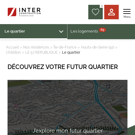
0
Menu
69
Le quartier
Les logements
Accueil
Nos résidences
Île-de-France
Hauts-de-Seine (92)
Châtillon
LE 57 REPUBLIQUE
Le quartier
DÉCOUVREZ VOTRE FUTUR QUARTIER
J’explore
mon futur quartier