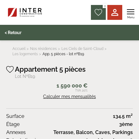
0
Menu
< Retour
Accueil
Nos résidences
Les Ciels de Saint-Cloud
Les logements
App. 5 pièces - lot nºB19
Appartement 5 pièces
Lot NºB19
1 590 000 €
TVA 20%
Calculer mes mensualités
Surface
134.5 m²
Étage
3ème
Annexes
Terrasse, Balcon, Caves, Parkings