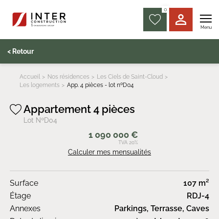
0
Menu
< Retour
Accueil
Nos résidences
Les Ciels de Saint-Cloud
Les logements
App. 4 pièces - lot nºD04
Appartement 4 pièces
Lot NºD04
1 090 000 €
TVA 20%
Calculer mes mensualités
Surface
107 m²
Étage
RDJ-4
Annexes
Parkings, Terrasse, Caves