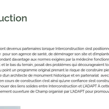
uction
sont devenus partenaires lorsque Interconstruction s’est position
e pour son agence de santé, de déménager son site et d’implante
spondant davantage aux normes exigées par la médecine fonctionn
 et le bas du terrain, posait des problèmes qui décourageaient tou
u point un programme original prenant le risque de construire pier
e d’un architecte de monument historique et en partenariat avec 
n cours de construction c’est ainsi qu’une confiance s’est constr
nouer des liens solides entre Interconstruction et L’ADAPT À cett
ènement ouverture de Champ organisé par L’ADAPT pour promouvoi