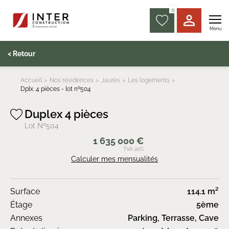
0
Menu
< Retour
Accueil
Nos résidences
Jaurès
Les logements
Dplx. 4 pièces - lot nº504
Duplex 4 pièces
Lot Nº504
1 635 000 €
TVA 20%
Calculer mes mensualités
Surface
114.1 m²
Étage
5ème
Annexes
Parking, Terrasse, Cave