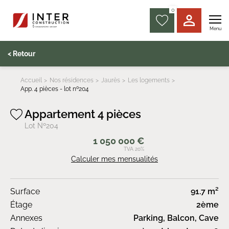
0
Menu
< Retour
Accueil
Nos résidences
Jaurès
Les logements
App. 4 pièces - lot nº204
Appartement 4 pièces
Lot Nº204
1 050 000 €
TVA 20%
Calculer mes mensualités
Surface
91.7 m²
Étage
2ème
Annexes
Parking, Balcon, Cave