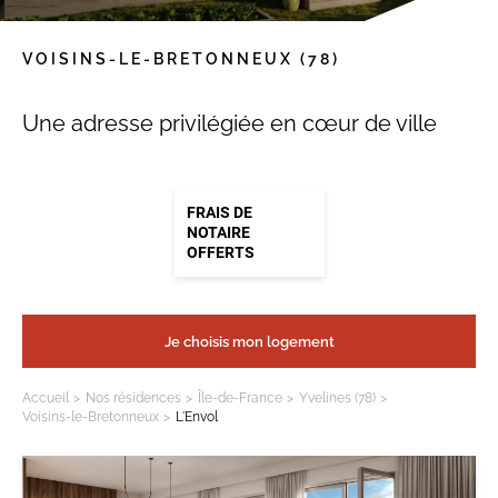
VOISINS-LE-BRETONNEUX
(78)
Une adresse privilégiée en cœur de ville
FRAIS DE
NOTAIRE
OFFERTS
Je choisis mon logement
Accueil
Nos résidences
Île-de-France
Yvelines (78)
Voisins-le-Bretonneux
L'Envol