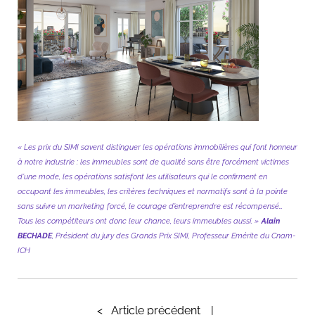
« Les prix du SIMI savent distinguer les opérations immobilières qui font honneur
à notre industrie : les immeubles sont de qualité sans être forcément victimes
d’une mode, les opérations satisfont les utilisateurs qui le confirment en
occupant les immeubles, les critères techniques et normatifs sont à la pointe
sans suivre un marketing forcé, le courage d’entreprendre est récompensé…
Tous les compétiteurs ont donc leur chance, leurs immeubles aussi. »
Alain
BECHADE
, Président du jury des Grands Prix SIMI, Professeur Emérite du Cnam-
ICH
<
Article précédent