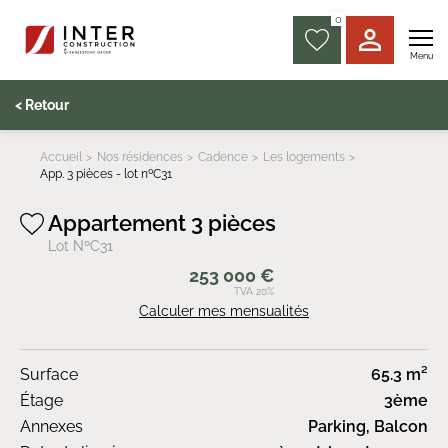
0
Menu
< Retour
Accueil
Nos résidences
Cadence
Les logements
App. 3 pièces - lot nºC31
Appartement 3 pièces
Lot NºC31
253 000 €
TVA 20%
Calculer mes mensualités
Surface
65.3 m²
Étage
3ème
Annexes
Parking, Balcon