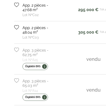
App. 2 pièces -
295 000 €
47.68 m²
TVA 
Lot NºC02
App. 2 pièces -
305 000 €
48.04 m²
TVA 
Lot NºC03
App. 3 pièces -
62.75 m²
vendu
Lot NºA25
i
Éligibilité BRS
App. 3 pièces -
65.03 m²
vendu
Lot NºA14
i
Éligibilité BRS