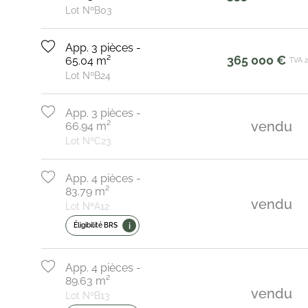
Lot NºB03
App. 3 pièces -
365 000 €
65.04 m²
TVA 
Lot NºB24
App. 3 pièces -
vendu
66.94 m²
Lot NºC23
App. 4 pièces -
83.79 m²
vendu
Lot NºA12
i
Éligibilité BRS
App. 4 pièces -
89.63 m²
vendu
Lot NºB13