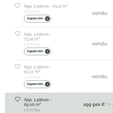
App. 3 pièces - 61.21 m²
Lot NºA01
vendu
i
Éligibilité BRS
App. 3 pièces -
73.16 m²
vendu
Lot NºA13
i
Éligibilité BRS
App. 3 pièces -
65.27 m²
vendu
Lot NºA32
i
Éligibilité BRS
App. 3 pièces -
299 500 €
65.06 m²
TVA 
Lot NºB14