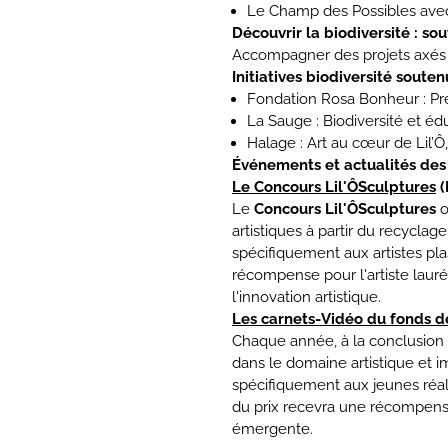
Le Champ des Possibles avec 
Découvrir la biodiversité : so
Accompagner des projets axés 
Initiatives biodiversité soute
Fondation Rosa Bonheur : Pré
La Sauge : Biodiversité et éd
Halage : Art au cœur de Lil’Ô, 
Événements et actualités des 
Le Concours Lil'ÔSculptures
(
Le
Concours Lil'ÔSculptures
o
artistiques à partir du recyclage
spécifiquement aux artistes plas
récompense pour l'artiste lauréa
l'innovation artistique.
Les carnets-Vidéo du fonds de
Chaque année, à la conclusion d
dans le domaine artistique et i
spécifiquement aux jeunes réali
du prix recevra une récompense d
émergente.