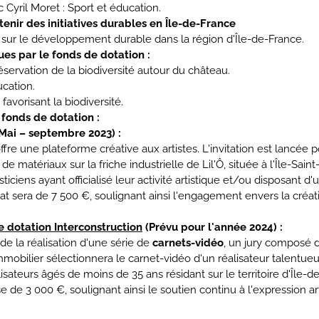
Cyril Moret : Sport et éducation.
utenir des initiatives durables en Île-de-France
sur le développement durable dans la région d'Île-de-France.
nues par le fonds de dotation :
servation de la biodiversité autour du château.
ucation.
favorisant la biodiversité.
fonds de dotation :
Mai – septembre 2023) :
ffre une plateforme créative aux artistes. L'invitation est lancé
 de matériaux sur la friche industrielle de Lil'Ô, située à l'Île-Sa
ticiens ayant officialisé leur activité artistique et/ou disposant 
t sera de 7 500 €, soulignant ainsi l'engagement envers la créativi
 dotation Interconstruction
(Prévu pour l'année 2024) :
e la réalisation d'une série de
carnets-vidéo
, un jury composé d
mmobilier sélectionnera le carnet-vidéo d'un réalisateur talentue
sateurs âgés de moins de 35 ans résidant sur le territoire d'Île-de
e 3 000 €, soulignant ainsi le soutien continu à l'expression arti