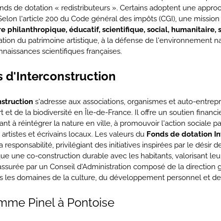
fonds de dotation « redistributeurs ». Certains adoptent une appro
. Selon l'article 200 du Code général des impôts (CGI), une missio
e philanthropique, éducatif, scientifique, social, humanitaire, sp
sation du patrimoine artistique, à la défense de l'environnement nat
nnaissances scientifiques françaises.
s d'Interconstruction
struction
s'adresse aux associations, organismes et auto-entre
t et de la biodiversité en Île-de-France. Il offre un soutien fin
t à réintégrer la nature en ville, à promouvoir l'action sociale par
 artistes et écrivains locaux. Les valeurs du
Fonds de dotation In
 responsabilité, privilégiant des initiatives inspirées par le désir d
ique une co-construction durable avec les habitants, valorisant leur
surée par un Conseil d'Administration composé de la direction g
ns les domaines de la culture, du développement personnel et de
amme Pinel à Pontoise