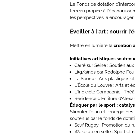
Le Fonds de dotation d’Interco
terreau propice à l'épanouissem
les perspectives, à encourager 
Éveiller à l'art : nourrir 
Mettre en lumière la
création a
Initiatives artistiques soutenu
Carré sur Seine : Soutien aux
Li(g/a)nes par Rodolphe Fouil
La Source : Arts plastiques e
L'École du Louvre : Arts et é
L'Indicible Compagnie : Théât
Résidence d'Écriture d'Alexan
Éduquer par le sport : catalys
Stimuler l'élan et l'énergie des
soutenus par le fonds de dotati
Scuf Rugby : Promotion du r
Wake up en selle : Sport et ré