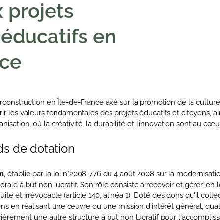
 projets
 éducatifs en
nce
onstruction en Île-de-France axé sur la promotion de la culture, 
ir les valeurs fondamentales des projets éducatifs et citoyens, ains
anisation, où la créativité, la durabilité et l’innovation sont au 
s de dotation
on
, établie par la loi n°2008-776 du 4 août 2008 sur la modernisati
e à but non lucratif. Son rôle consiste à recevoir et gérer, en le
ite et irrévocable (article 140, alinéa 1). Doté des dons qu'il coll
s en réalisant une œuvre ou une mission d'intérêt général, qualifi
ièrement une autre structure à but non lucratif pour l'accomplis