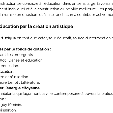
nstruction se consacre à l'éducation dans un sens large, favori
ent individuel et à la construction d'une ville meilleure. Les
proj
la remise en question, et à inspirer chacun à contribuer activemen
l'éducation par la création artistique
rtistique
en tant que catalyseur éducatif, source d'interrogation
es par le fonds de dotation :
 artistes émergents.
lot : Danse et éducation.
t éducation.
ducation.
re et réinsertion.
dre Lenot : Littérature.
er l'énergie citoyenne
 habitants qui façonnent la ville contemporaine à travers la pratiq
on :
ugby féminin.
insertion.