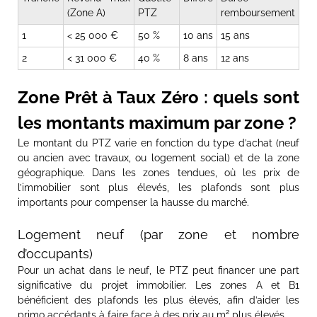
(Zone A)
PTZ
remboursement
1
< 25 000 €
50 %
10 ans
15 ans
2
< 31 000 €
40 %
8 ans
12 ans
Zone Prêt à Taux Zéro : quels sont
les montants maximum par zone ?
Le montant du PTZ varie en fonction du type d’achat (neuf
ou ancien avec travaux, ou logement social) et de la zone
géographique. Dans les zones tendues, où les prix de
l’immobilier sont plus élevés, les plafonds sont plus
importants pour compenser la hausse du marché.
Logement neuf (par zone et nombre
d’occupants)
Pour un achat dans le neuf, le PTZ peut financer une part
significative du projet immobilier. Les zones A et B1
bénéficient des plafonds les plus élevés, afin d’aider les
primo accédants à faire face à des prix au m² plus élevés.