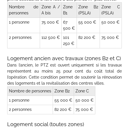
Nombre de
Zone A /
Zone
Zone B2
Zone C
personnes
A bis
B1
(PSLA)
(PSLA)
1 personne
75 000 €
67
55 000 €
50 000 €
500 €
2 personnes
112 500 €
101
82 200 €
75 000 €
250 €
Logement ancien avec travaux (zones B2 et C)
Dans l’ancien, le PTZ est ouvert uniquement si les travaux
représentent au moins 25 pour cent du coût total de
l’opération. Cette condition permet de soutenir la rénovation
des logements et la revitalisation des centres villes.
Nombre de personnes
Zone B2
Zone C
1 personne
55 000 €
50 000 €
2 personnes
82 200 €
75 000 €
Logement social (toutes zones)